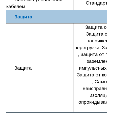
Стандартна
кабелем
Защита
Защита от 
Защита от 
напряжения
перегрузки, Защи
, Защита от пе
заземления
Защита
импульсных п
Защита от коро
, Самоди
неисправнос
изоляции,
опрокидывания
ды