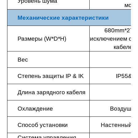
Уровень шума
мощ
Механические характеристики
680mm*275
Размеры (W*D*H)
исключением си
кабелем 
Вес
≤
Степень защиты IP & IK
IP55&IK
Длина зарядного кабеля
Охлаждение
Воздушно
Способ установки
Настенный м
Система управления