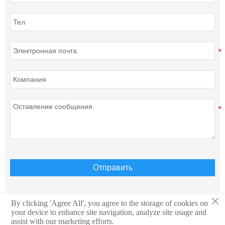
Отправить
×
By clicking 'Agree All', you agree to the storage of cookies on
your device to enhance site navigation, analyze site usage and
Авторское право © Teison Energy Technology Co.,Ltd.
assist with our marketing efforts.