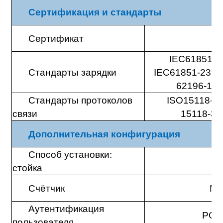
Сертификация и стандарты
Сертификат
IEC61851-1,
Стандарты зарядки
IEC61851-23, I
62196-1, 
Стандарты протоколов
ISO15118-1;
связи
15118-3;
Дополнительная конфигурация
Способ установки:
С
стойка
Счётчик
MI
Аутентификация
POS
пользователя