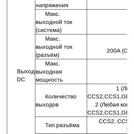
напряжения
Макс.
выходной ток
(система)
Макс.
выходной ток
200A (Оп
(разъём)
Макс.
Выход
выходная
DC
мощность
1 (Люб
Количество
CCS2,CCS1,GBT
выходов
2 (Любая комб
CCS2,CCS1,GBT
CCS2, CCS1
Тип разъёма
N