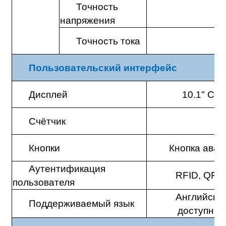
Точность
≤
напряжения
Точность тока
Пользовательский интерфейс
Дисплей
10.1" Се
Счётчик
CE
Кнопки
Кнопка авар
Аутентификация
RFID, QR co
пользователя
Английский
Поддерживаемый язык
доступны 