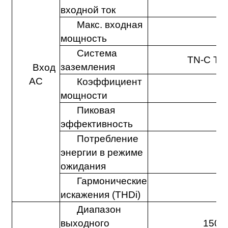
3
входной ток
Макс. входная
мощность
Система
TN-C TN
заземления
Вход
AC
Коэффициент
мощности
Пиковая
эффективность
Потребление
энергии в режиме
≤
ожидания
Гармонические
искажения (THDi)
Диапазон
выходного
150~