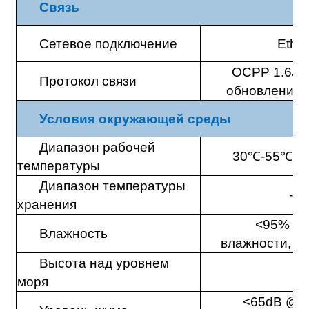
Связь
Сетевое подключение
Ether
OCPP 1.6J,
Протокол связи
обновление 
Условия окружающей среды
Диапазон рабочей
30
℃
-55
℃
(O
температуры
Диапазон температуры
-40
хранения
<95% от
Влажность
влажности, б
Высота над уровнем
≤
моря
<65dB @ 