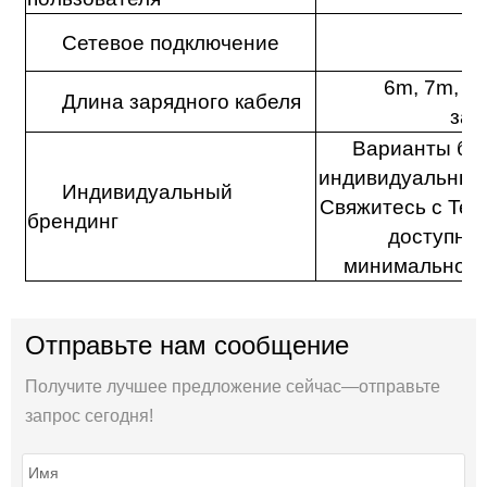
Сетевое подключение
6m, 7m, Д
Длина зарядного кабеля
зап
Варианты бре
индивидуальные 
Индивидуальный
Свяжитесь с Tei
брендинг
доступнос
минимального
Отправьте нам сообщение
Получите лучшее предложение сейчас—отправьте
запрос сегодня!